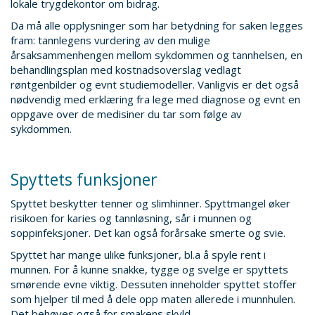
lokale trygdekontor om bidrag.
Da må alle opplysninger som har betydning for saken legges
fram: tannlegens vurdering av den mulige
årsaksammenhengen mellom sykdommen og tannhelsen, en
behandlingsplan med kostnadsoverslag vedlagt
røntgenbilder og evnt studiemodeller. Vanligvis er det også
nødvendig med erklæring fra lege med diagnose og evnt en
oppgave over de medisiner du tar som følge av
sykdommen.
Spyttets funksjoner
Spyttet beskytter tenner og slimhinner. Spyttmangel øker
risikoen for karies og tannløsning, sår i munnen og
soppinfeksjoner. Det kan også forårsake smerte og svie.
Spyttet har mange ulike funksjoner, bl.a å spyle rent i
munnen. For å kunne snakke, tygge og svelge er spyttets
smørende evne viktig. Dessuten inneholder spyttet stoffer
som hjelper til med å dele opp maten allerede i munnhulen.
Det behøves også for smakens skyld.