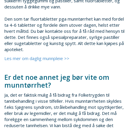
sukkerfri tyggegummi og pastiller, samt fluortabletter, og
dessuten å drikke mye vann.
Den som tar fluortabletter pga munntørrhet kan med fordel
ta 4-6 tabletter og fordele dem utover dagen, helst etter
hvert måltid. Du bør kontakte oss for å få råd med hensyn til
dette. Det finnes også spesialpreparater, syrlige pastiller
eller sugetabletter og kunstig spytt. Alt dette kan kjøpes på
apoteket.
Les mer om daglig munnpleie >>
Er det noe annet jeg bør vite om
munntørrhet?
Ja, det er faktisk mulig å få bidrag fra Folketrygden til
tannbehandling i visse tilfeller. Hvis munntørrheten skyldes
f.eks Sjøgrens syndrom, strålebehandling mot spyttkjertler,
eller bruk av legemidler, er det mulig å få bidrag. Det må
foreligge en sammenheng mellom sykdommen og den
reduserte tannhelsen. Vi kan bistå deg med å søke det