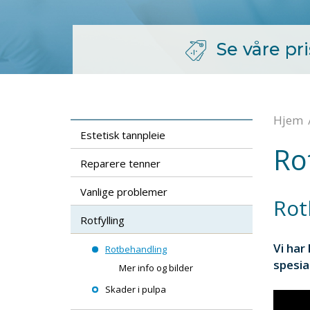
Se våre pr
Hjem
Estetisk tannpleie
Ro
Reparere tenner
Vanlige problemer
Rot
Rotfylling
Vi har 
Rotbehandling
spesia
Mer info og bilder
Skader i pulpa