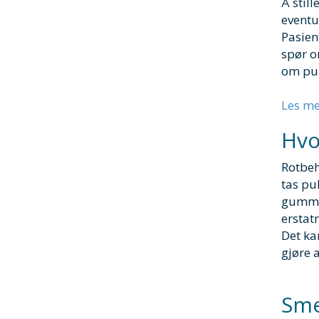
Å stil
eventu
Pasien
spør o
om pul
Les me
Hvo
Rotbeh
tas pul
gummil
erstat
Det ka
gjøre a
Sme