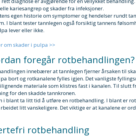
le rett diagnose er avgjørende for en vellykket behandlin
elle kariesangrep og skader fra infeksjoner.
tens egen historie om symptomer og hendelser rundt tan
m. I blant tester tannlegen også forsiktig tannens følsomh
pa lever eller ikke.
r om skader i pulpa >>
rdan foregår rotbehandlingen?
andlingen innebærer at tannlegen fjerner årsaken til ska
pa bort og rotkanalene fylles igjen. Det vanligste fylling
ignende materiale som klistres fast i kanalen. Til slutt fr
ning for den skadde tannkronen.
n i blant ta litt tid å utføre en rotbehandling. I blant er
rbeidet litt vanskeligere. Det viktige er at kanalene er ord
rtefri rotbehandling