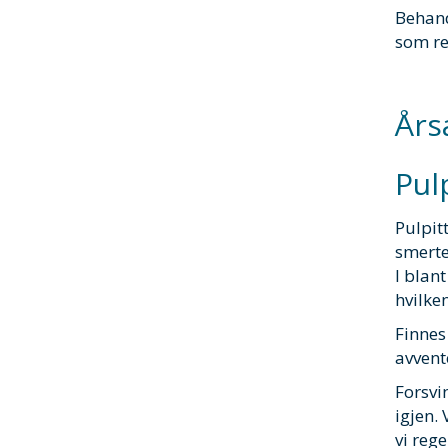
Behand
som reg
Års
Pul
Pulpit
smerte.
I blan
hvilke
Finnes
avvent
Forsvi
igjen.
vi reg