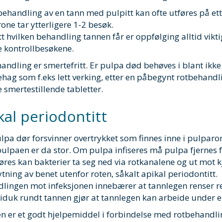
behandling av en tann med pulpitt kan ofte utføres på et
rone tar ytterligere 1-2 besøk.
t hvilken behandling tannen får er oppfølging alltid vikti
e kontrollbesøkene.
andling er smertefritt. Er pulpa død behøves i blant ikk
behag som f.eks lett verking, etter en påbegynt rotbehandli
e smertestillende tabletter.
kal periodontitt
lpa dør forsvinner overtrykket som finnes inne i pulparom
ulpaen er da stor. Om pulpa infiseres må pulpa fjernes fo
jøres kan bakterier ta seg ned via rotkanalene og ut mot
tning av benet utenfor roten, såkalt apikal periodontitt.
lingen mot infeksjonen innebærer at tannlegen renser ren
uk rundt tannen gjør at tannlegen kan arbeide under ek
n er et godt hjelpemiddel i forbindelse med rotbehandling