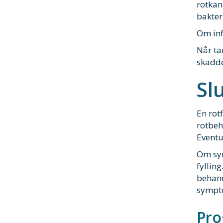
rotkan
bakter
Om infe
Når ta
skadde
Sl
En rot
rotbeh
Eventue
Om sym
fyllin
behand
sympto
Pro