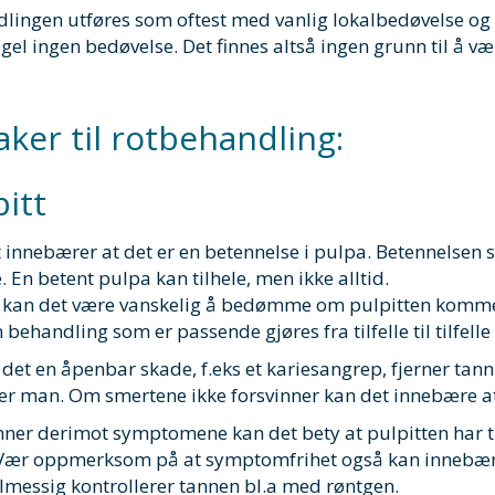
lingen utføres som oftest med vanlig lokalbedøvelse og 
el ingen bedøvelse. Det finnes altså ingen grunn til å vær
aker til rotbehandling:
pitt
t innebærer at det er en betennelse i pulpa. Betennelsen
 En betent pulpa kan tilhele, men ikke alltid.
t kan det være vanskelig å bedømme om pulpitten kommer 
n behandling som er passende gjøres fra tilfelle til tilfel
 det en åpenbar skade, f.eks et kariesangrep, fjerner tannl
er man. Om smertene ikke forsvinner kan det innebære a
nner derimot symptomene kan det bety at pulpitten har ti
 Vær oppmerksom på at symptomfrihet også kan innebære 
elmessig kontrollerer tannen bl.a med røntgen.