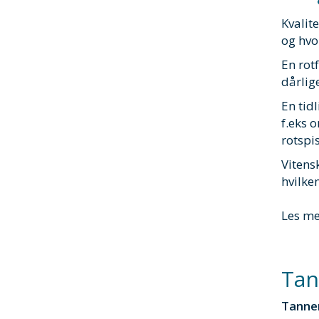
Kvalit
og hvor
En rot
dårlig
En tid
f.eks o
rotspi
Vitens
hvilke
Les m
Ta
Tannen