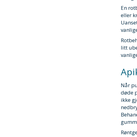
En rot
eller k
Uanset
vanlig
Rotbeh
litt u
vanlig
Api
Når pu
døde p
ikke g
nedbry
Behand
gummid
Røntge