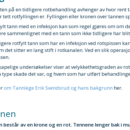
eten på en tidligere rotbehandling avhenger av hvor rent 
 tett rotfyllingen er. Fyllingen eller kronen over tannen spi
fylt tann med en infeksjon kan som regel gjøres om om de
ere sammenlignet med en tann som ikke tidligere har blit
ligere rotfylt tann som har en infeksjon ved rotspissen k
m det sitter en lang stift i rotkanalen. Ved en slik operasj
ssen.
kapelige undersøkelser viser at velykkethetsgraden av ro
n type skade det var, og hvem som har utført behandlinge
er
om Tannlege Erik Svendsrud og hans bakgrunn
her.
nnen
 består av en krone og en rot. Tennene lenger bak i mu