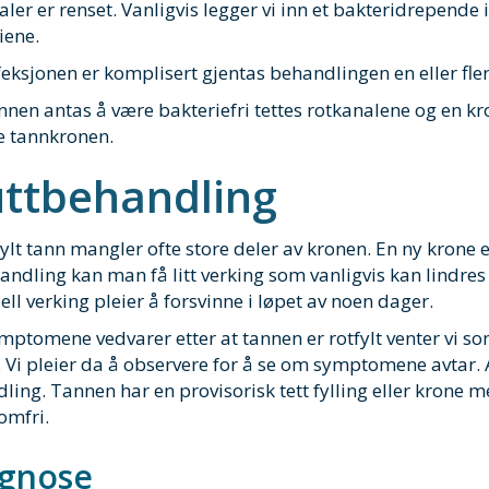
aler er renset. Vanligvis legger vi inn et bakteridrepend
iene.
ksjonen er komplisert gjentas behandlingen en eller flere 
nnen antas å være bakteriefri tettes rotkanalene og en kron
 tannkronen.
uttbehandling
fylt tann mangler ofte store deler av kronen. En ny krone 
andling kan man få litt verking som vanligvis kan lindres
ll verking pleier å forsvinne i løpet av noen dager.
ptomene vedvarer etter at tannen er rotfylt venter vi som
g. Vi pleier da å observere for å se om symptomene avtar. 
ling. Tannen har en provisorisk tett fylling eller krone me
mfri.
gnose