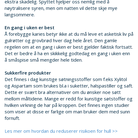
ekstra skadelig. Spyttet hjelper oss nemlig med å
nøytralisere syren, men om natten vil dette skje mye
langsommere.
En gang i uken er best
Å forebygge karies betyr ikke at du må leve et asketisk liv på
gulrøtter og grovbrød hver dag hele året. Den gamle
regelen om at en gang i uken er best gjelder faktisk fortsatt.
Det er bedre å ha en skikkelig godtedag en gang i uken enn
å småspise små mengder hele tiden.
Sukkerfire produkter
Det finnes i dag kunstige søtningsstoffer som f.eks Xylitol
og Aspartam som brukes bl.a i suketter, halspastiller og saft.
Dette er svært bra alternativer om du ønsker noe søtt
mellom måltidene. Mange er redd for kunstige søtstoffer og
hvilken virkning de har på kroppen. Det finnes ingen studier
som viser at disse er farlige om man bruker dem med sunn
fornuft.
Les mer om hvordan du reduserer risikoen for hull >>