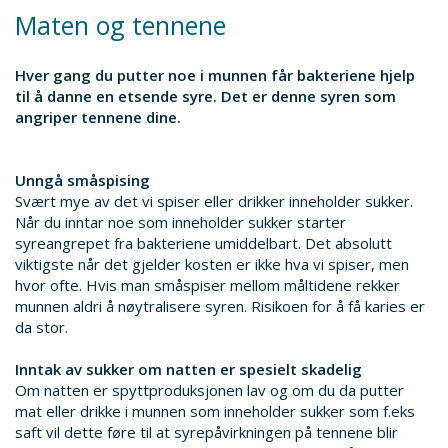
Maten og tennene
Hver gang du putter noe i munnen får bakteriene hjelp
til å danne en etsende syre. Det er denne syren som
angriper tennene dine.
Unngå småspising
Svært mye av det vi spiser eller drikker inneholder sukker.
Når du inntar noe som inneholder sukker starter
syreangrepet fra bakteriene umiddelbart. Det absolutt
viktigste når det gjelder kosten er ikke hva vi spiser, men
hvor ofte. Hvis man småspiser mellom måltidene rekker
munnen aldri å nøytralisere syren. Risikoen for å få karies er
da stor.
Inntak av sukker om natten er spesielt skadelig
Om natten er spyttproduksjonen lav og om du da putter
mat eller drikke i munnen som inneholder sukker som f.eks
saft vil dette føre til at syrepåvirkningen på tennene blir