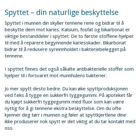
Spyttet – din naturlige beskyttelse
Spyttet i munnen din skyller tennene rene og bidrar til å
beskytte dem mot karies. Kalsium, fosfat og bikarbonat er
viktige bestanddeler i spyttet. De to første stoffene hjelper
til med å reparere begynnende kariesskader. Bikarbonat
bidrar til å redusere syreinnholdet i bakteriebelegget på
tennene.
I spyttet finnes det også såkalte antibakterielle stoffer som
hjelper til i forsvaret mot munnhulens bakterier.
Jo mer spytt desto bedre. Du kan øke spyttproduksjonen
ved f.eks å tygge en sukkerfri tyggegummi. På apoteket får
du kjøpt sukkerfri tyggegummi med fluor som kan være
nyttig for å gi tennene ekstra beskyttelse. Om du ofte
kjenner deg tørr i munnen og føler at spyttkjertlene dine
ikke produserer nok spytt er det viktig at du tar kontakt med
oss.