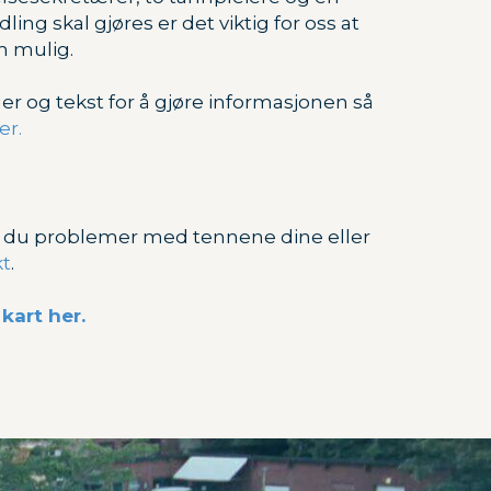
 skal gjøres er det viktig for oss at
m mulig.
der og tekst for å gjøre informasjonen så
er.
ar du problemer med tennene dine eller
kt
.
kart her.