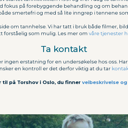
 fokus på forebyggende behandling og om behandling
både smertefri og med så lite inngrep i tennene so
side om tannhelse. Vi har tatt i bruk både filmer, bil
tt forståelig som mulig. Les mer om
våre tjenester h
Ta kontakt
r ingen erstatning for en undersøkelse hos oss. H
nsker en kontroll er det derfor viktig at du tar
konta
r til på Torshov i Oslo, du finner
veibeskrivelse og 