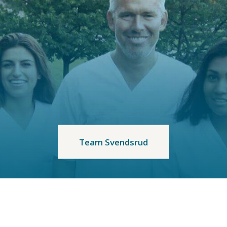
Team Svendsrud