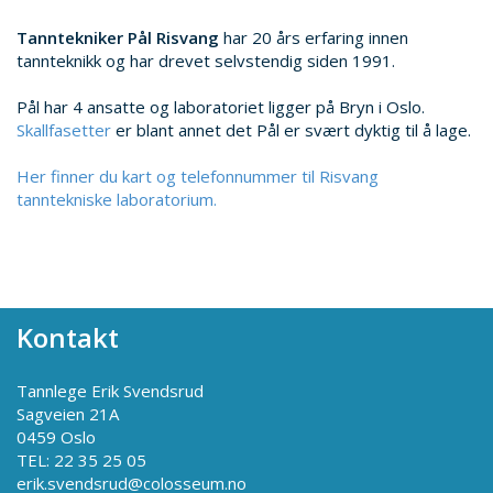
Tanntekniker Pål Risvang
har 20 års erfaring innen
tannteknikk og har drevet selvstendig siden 1991.
Pål har 4 ansatte og laboratoriet ligger på Bryn i Oslo.
Skallfasetter
er blant annet det Pål er svært dyktig til å lage.
Her finner du kart og telefonnummer til Risvang
tanntekniske laboratorium.
Kontakt
Tannlege Erik Svendsrud
Sagveien 21A
0459 Oslo
TEL: 22 35 25 05
erik.svendsrud@colosseum.no