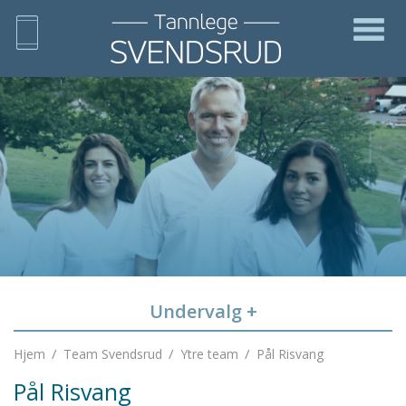
Undervalg
+
/
/
/
Hjem
Team Svendsrud
Ytre team
Pål Risvang
Pål Risvang