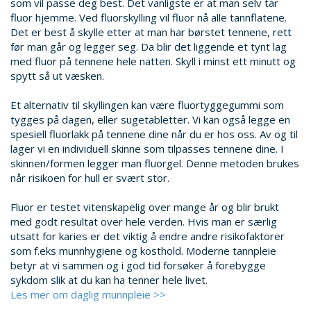
som vil passe deg best. Det vanligste er at man selv tar
fluor hjemme. Ved fluorskylling vil fluor nå alle tannflatene.
Det er best å skylle etter at man har børstet tennene, rett
før man går og legger seg. Da blir det liggende et tynt lag
med fluor på tennene hele natten. Skyll i minst ett minutt og
spytt så ut væsken.
Et alternativ til skyllingen kan være fluortyggegummi som
tygges på dagen, eller sugetabletter. Vi kan også legge en
spesiell fluorlakk på tennene dine når du er hos oss. Av og til
lager vi en individuell skinne som tilpasses tennene dine. I
skinnen/formen legger man fluorgel. Denne metoden brukes
når risikoen for hull er svært stor.
Fluor er testet vitenskapelig over mange år og blir brukt
med godt resultat over hele verden. Hvis man er særlig
utsatt for karies er det viktig å endre andre risikofaktorer
som f.eks munnhygiene og kosthold. Moderne tannpleie
betyr at vi sammen og i god tid forsøker å forebygge
sykdom slik at du kan ha tenner hele livet.
Les mer om daglig munnpleie >>